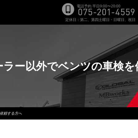
電話予約 平⽇9:00〜20:00
定休日：第二、第四土曜日・日曜日、祝日
ーラー以外でベンツの車検を
依頼する方へ