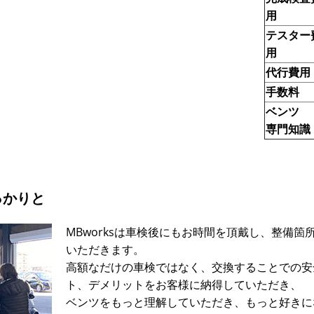
用
テスター
用
代行費用
手数料
ベンツ
専門知識
っかりと
MBworksは車検後にもお時間を頂戴し、整備
いただきます。
高額なだけの車検ではなく、交換することでの安
ト、デメリットをお客様に納得していただき、
ベンツをもっと理解していただき、もっと好きに